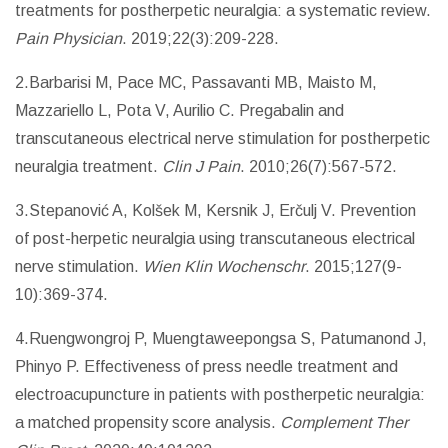
treatments for postherpetic neuralgia: a systematic review.
Pain Physician
. 2019;22(3):209-228.
2.Barbarisi M, Pace MC, Passavanti MB, Maisto M,
Mazzariello L, Pota V, Aurilio C. Pregabalin and
transcutaneous electrical nerve stimulation for postherpetic
neuralgia treatment.
Clin J Pain
. 2010;26(7):567-572.
3.Stepanović A, Kolšek M, Kersnik J, Erčulj V. Prevention
of post-herpetic neuralgia using transcutaneous electrical
nerve stimulation.
Wien Klin Wochenschr
. 2015;127(9-
10):369-374.
4.Ruengwongroj P, Muengtaweepongsa S, Patumanond J,
Phinyo P. Effectiveness of press needle treatment and
electroacupuncture in patients with postherpetic neuralgia:
a matched propensity score analysis.
Complement Ther