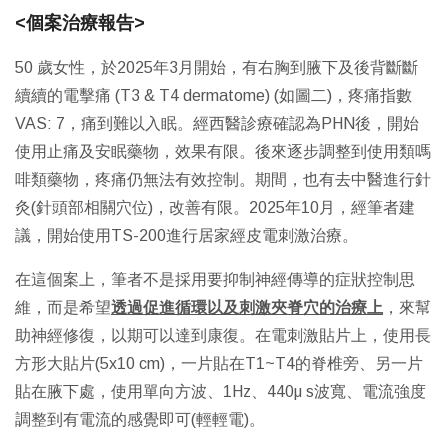
<個案治療報告>
50 歲女性，於2025年3月開始，有右胸到腋下及後背斷斷
續續的電擊痛 (T3 & T4 dermatome) (如圖二)，疼痛指數
VAS: 7，痛到難以入眠。經西醫診療確認為PHN後，開始
使用止痛及安眠藥物，效果有限。後來逐步調整到使用類嗎
啡類藥物，疼痛仍無法有效控制。期間，也有去中醫進行針
灸(針頭部相關穴位)，改善有限。2025年10月，經筆者建
議，開始使用TS-200進行居家經皮電刺激治療。
在這個案上，筆者不是採用要抑制神經傳導的症狀控制思
維，而是希望
透過促進循環以及刺激夾脊穴的治療上
，來幫
助神經修復，以期可以達到康復。在電刺激貼片上，使用長
方形大貼片(5x10 cm)，一片貼在T1~T4的脊椎旁、另一片
貼在腋下處，使用單向方波、1Hz、440μ s波寬、電流強度
調整到有電流的感覺即可(輕輕電)。