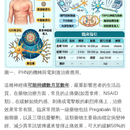
圖一、PHN的機轉與電刺激治療應用。
這種神經痛
可能持續數月至數年
，嚴重影響患者的生活品
質。在藥物治療方面，常見的止痛藥(如普拿疼、NSAID
類)，在緩解如燒灼感、刺痛或電擊般的劇烈疼痛上，治療
效果常常有限。臨床常用第一線藥物包括 Pregabalin 等抗
癲癇藥，以及三環抗憂鬱劑。這類藥物主要藉由穩定病變神
經、減少異常訊號傳遞來發揮止痛效果，可大約緩解50%的