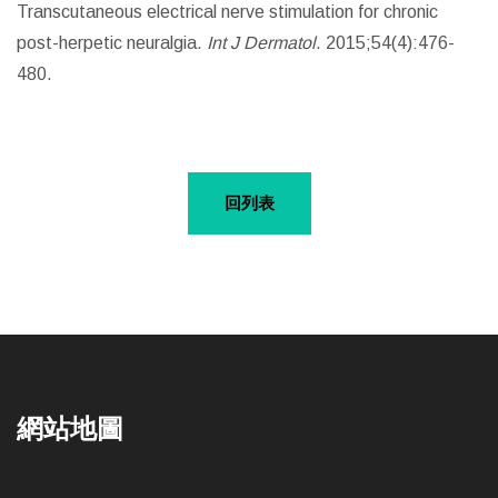
Transcutaneous electrical nerve stimulation for chronic
post-herpetic neuralgia.
Int J Dermatol
. 2015;54(4):476-
480.
回列表
網站地圖