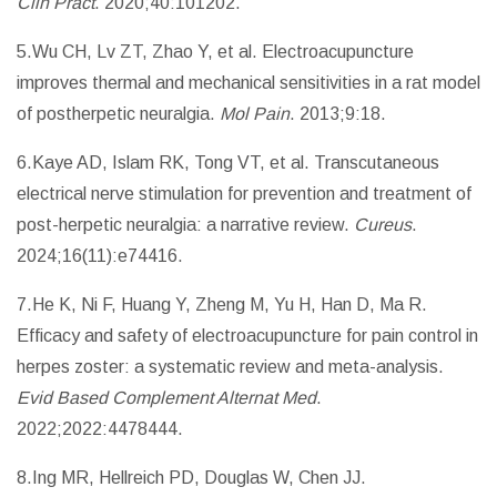
Clin Pract
. 2020;40:101202.
5.Wu CH, Lv ZT, Zhao Y, et al. Electroacupuncture
improves thermal and mechanical sensitivities in a rat model
of postherpetic neuralgia.
Mol Pain
. 2013;9:18.
6.Kaye AD, Islam RK, Tong VT, et al. Transcutaneous
electrical nerve stimulation for prevention and treatment of
post-herpetic neuralgia: a narrative review.
Cureus
.
2024;16(11):e74416.
7.He K, Ni F, Huang Y, Zheng M, Yu H, Han D, Ma R.
Efficacy and safety of electroacupuncture for pain control in
herpes zoster: a systematic review and meta-analysis.
Evid Based Complement Alternat Med
.
2022;2022:4478444.
8.Ing MR, Hellreich PD, Douglas W, Chen JJ.