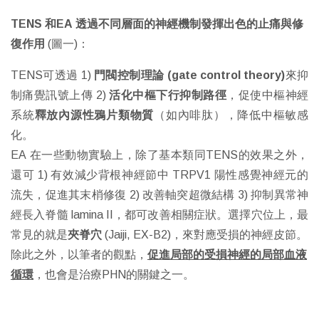
TENS 和EA 透過不同層面的神經機制發揮出色的止痛與修
復作用
(圖一)：
TENS可透過 1)
門閥控制理論 (gate control theory)
來抑
制痛覺訊號上傳 2)
活化中樞下行抑制路徑
，促使中樞神經
系統
釋放內源性鴉片類物質
（如內啡肽），降低中樞敏感
化。
EA 在一些動物實驗上，除了基本類同TENS的效果之外，
還可 1) 有效減少背根神經節中 TRPV1 陽性感覺神經元的
流失，促進其末梢修復 2) 改善軸突超微結構 3) 抑制異常神
經長入脊髓 lamina II，都可改善相關症狀。選擇穴位上，最
常見的就是
夾脊穴
(Jaiji, EX-B2)，來對應受損的神經皮節。
除此之外，以筆者的觀點，
促進局部的受損神經的局部血液
循環
，也會是治療PHN的關鍵之一。