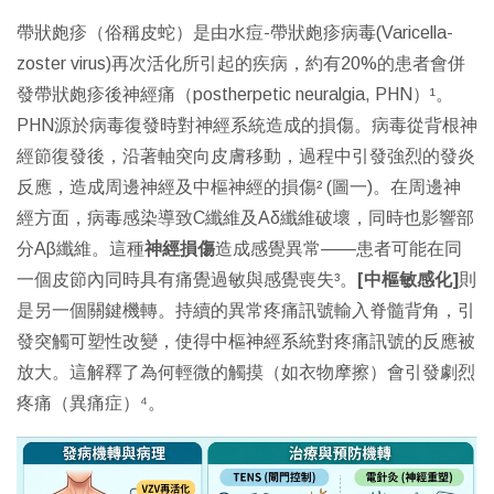
帶狀皰疹（俗稱皮蛇）是由水痘-帶狀皰疹病毒(Varicella-
zoster virus)再次活化所引起的疾病，約有20%的患者會併
發帶狀皰疹後神經痛（postherpetic neuralgia, PHN）¹。
PHN源於病毒復發時對神經系統造成的損傷。病毒從背根神
經節復發後，沿著軸突向皮膚移動，過程中引發強烈的發炎
反應，造成周邊神經及中樞神經的損傷² (圖一)。在周邊神
經方面，病毒感染導致C纖維及Aδ纖維破壞，同時也影響部
分Aβ纖維。這種
神經損傷
造成感覺異常——患者可能在同
一個皮節內同時具有痛覺過敏與感覺喪失³。
[中樞敏感化]
則
是另一個關鍵機轉。持續的異常疼痛訊號輸入脊髓背角，引
發突觸可塑性改變，使得中樞神經系統對疼痛訊號的反應被
放大。這解釋了為何輕微的觸摸（如衣物摩擦）會引發劇烈
疼痛（異痛症）⁴。