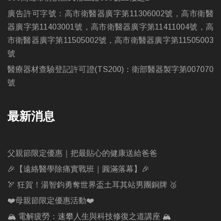
廣告許可字號：高市衛醫器廣字第11306002號，高市衛醫
器廣字第11403001號，高市衛醫器廣字第11411004號，高
市衛醫器廣字第11505002號，高市衛醫器廣字第11505003
號
醫療器材查驗登記許可證(TS200)：衛部醫器製字第007070
號
最新消息
父親節限定優惠｜把最貼心的健康送給爸爸
🎉【遠絡醫學除痛實戰班｜圓滿落幕】🎉
🏹 狂賀！湯智鈞勇奪世界盃土耳其站男團銅牌 🥉
❤️母親節限定優惠活動❤️
🏔️ 電解疲勞：速攀人生與科技修復之道講座 🏔️