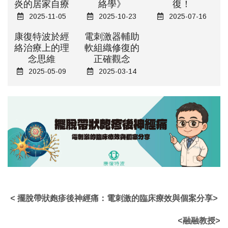
炎的居家自療
絡學》
復！
2025-11-05
2025-10-23
2025-07-16
康復特波於經
電刺激器輔助
絡治療上的理
軟組織修復的
念思維
正確觀念
2025-05-09
2025-03-14
< 擺脫帶狀皰疹後神經痛：電刺激的臨床療效與個案分享>
<融融教授>