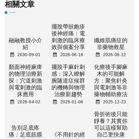
相關文章
擺脫帶狀皰疹
後神經痛：電
融融教授小介
刺激的臨床療
纖維肌痛症的
紹
效與個案分享
非藥物救星
2030-09-01
2026-06-16
2026-06-12
顏面神經麻痺
擺脫手麻針刺
化療後手腳麻
的物理治療新
感：深入瞭解
木的可能解
探：穴道刺激
腕隧道症候群
方：聚焦針灸
與電刺激的臨
的機轉與物理
與電刺激等非
床應用
治療新趨勢
藥物輔助療法
2026-04-02
2026-01-06
2025-12-23
骨折術後只能
靜養？其實你
告別足底疼
可以這樣幫助
痛：足底筋膜
《不用針的經
自己更快康