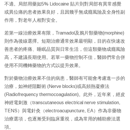
不適。局部用藥如5% Lidocaine 貼片則對局部有異常感覺
或異位痛的患者效果良好，且因幾乎無成癮風險及全身性副
作用，對老年人相對安全。
若第一線治療效果有限，Tramadol及鴉片類藥物(morphine)
則作為後線選擇。短期治療通常效果最明顯，目的在快速改
善患者的疼痛、睡眠品質與日常生活，但這類藥物成癮風險
高，不建議長期使用。若單一藥物控制不佳，醫師們常合併
使用不同機轉藥物的方式以提升效果。
對於藥物治療效果不佳的病患，醫師有可能會考慮進一步的
治療，如神經阻斷術 (Nerve blocks)或高頻熱凝療法
(Radiofrequency thermocoagulation)。此外，近年來，經皮
神經電刺激（transcutaneous electrical nerve stimulation,
TENS）與電針灸（electroacupuncture, EA）作為非藥物
治療選項，也逐漸受到臨床重視，成為常用的輔助療法選
項。