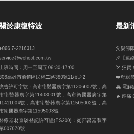
關於康復特波
最新
+886 7-2216313
父親節
service@weheal.com.tw
🎉【遠
上班時間：周一至周五 08:30-17:00
🏹 狂
806高雄市前鎮區民權二路380號11樓之2
❤️母親
廣告許可字號：高市衛醫器廣字第11306002號，高
🏔️ 
市衛醫器廣字第11403001號，高市衛醫器廣字第
🔥 疼
11411004號，高市衛醫器廣字第11505002號，高
市衛醫器廣字第11505003號
醫療器材查驗登記許可證(TS200)：衛部醫器製字
第007070號