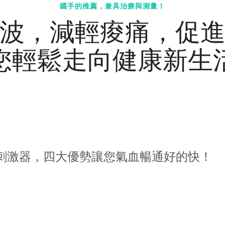
國手的推薦，兼具治療與測量！
波，減輕痠痛，促
您輕鬆走向健康新生
刺激器，四大優勢讓您氣血暢通好的快！