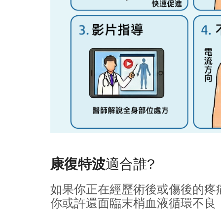
康復特波
適合誰?
如果你正在經歷術後或傷後的疼痛
你或許還面臨末梢血液循環不良，