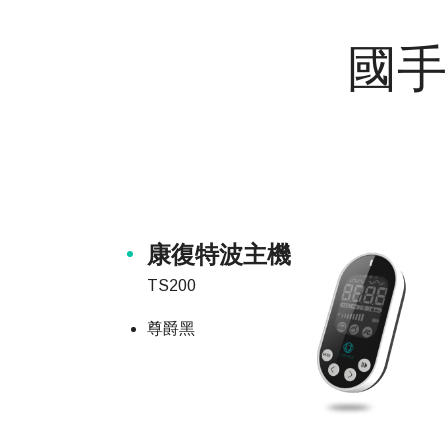
國手
康復特波主機
TS200
尊爵黑