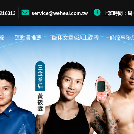
216313
service@weheal.com.tw
上班時間：周一至周
報
運動員推薦
臨床文章&線上課程
舒服事務