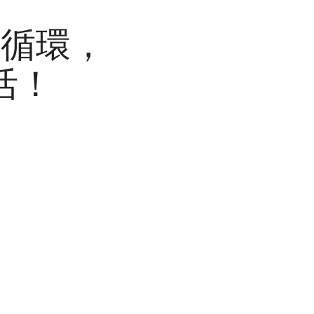
進循環，
活！