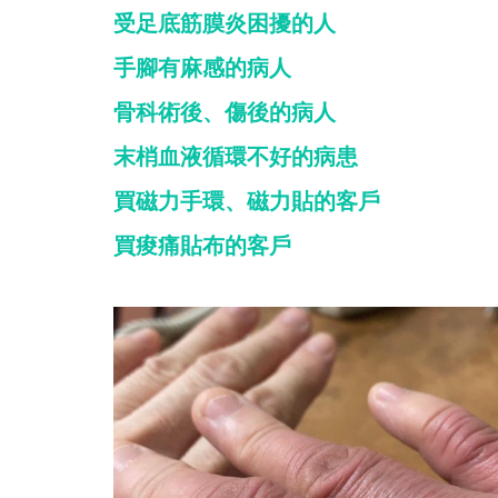
受足底筋膜炎困擾的人
手腳有麻感的病人
骨科術後、傷後的病人
末梢血液循環不好的病患
買磁力手環、磁力貼的客戶
買痠痛貼布的客戶