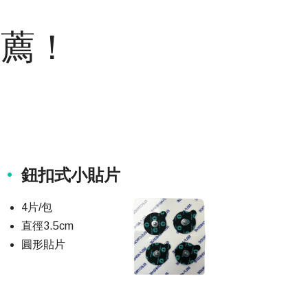
推薦！
鈕扣式小貼片
4片/包
直徑3.5cm
圓形貼片