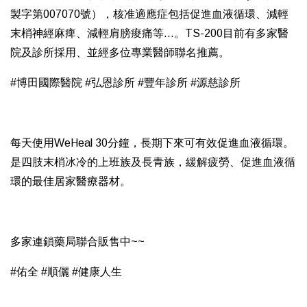
製字第007070號），核准適應症包括促進血液循環、減輕
末梢神經麻痺、減輕肩膀痠痛等…。TS-200目前有多家醫
院及診所採用、並經多位專業醫師聯名推薦。
#博田國際醫院 #弘恩診所 #豐年診所 #源慈診所
每天使用WeHeal 30分鐘，長期下來可有效促進血液循環。
是四肢末梢冰冷的上班族及長青族，緩解疲勞、促進血液循
環的最佳居家醫療器材。
多家連鎖藥局聯合販售中~~
#佑全 #順儷 #健康人生