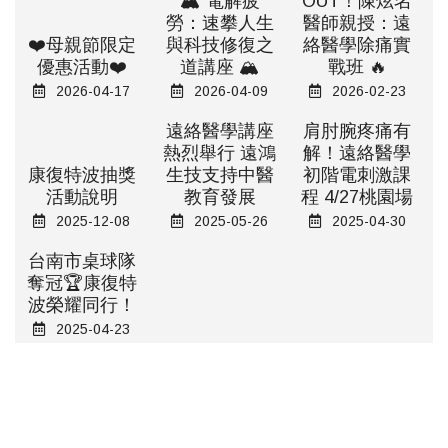
🏔️ 電解疲
OUT！陳炫名
勞：速攀人生
醫師親授：遠
❤️母親節限定
與科技修復之
絡醫學除痛實
優惠活動❤️
道講座 🏔️
戰班 🔥
2026-04-17
2026-04-09
2026-02-23
遠絡醫學講座
肩肘腕疼痛有
熱烈舉行 遠鴻
解！遠絡醫學
康復特波抽獎
生技支持中醫
初階電刺激課
活動說明
教育發展
程 4/27桃園場
2025-12-08
2025-05-26
2025-04-30
台南市桌球隊
奪冠🏆康復特
波榮耀同行！
2025-04-23