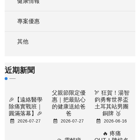
健康情報
專案優惠
其他
近期新聞
父親節限定優
🏹 狂賀！湯智
🎉【遠絡醫學
惠｜把最貼心
鈞勇奪世界盃
除痛實戰班｜
的健康送給爸
土耳其站男團
圓滿落幕】🎉
爸
銅牌 🥉
2026-07-27
2026-07-27
2026-06-16
🔥 疼痛