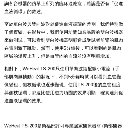
詢各台機器的仿單上所列的臨床適應症，確認是否有「促進
血液循環」的敘述。
至於單向波與雙向波對於促進血液循環的差別，我們特別做
了個實驗。在影片中，我們使用坊間知名品牌的雙向波機器
來做測試，可以看到雙向波機器明顯造成受試者前臂的肌肉
在電刺激下跳動。然而，使用5分鐘後，可以看到的是肌肉
區域的溫度上升，但是血管內的血流並沒有明顯增加。
相對下，WeHeal TS-200只使用單向波搭配微小電流（手
部肌肉無抽動）的狀況下，不到5分鐘時就可以看到血管顯
像變粗，側枝循環也逐步顯現。使用TS-200後的血管粗度
與側枝循環，都遠比使用磁力項圈的效果明顯，確實達到促
進血液循環的效果。
WeHeal TS-200是衛福部許可專業居家醫療器材 (衛部醫器