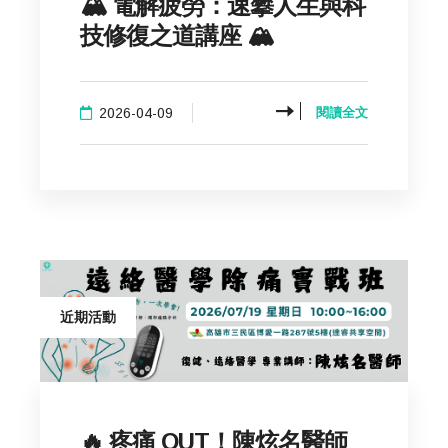
🏔️ 電解疲勞：速攀人生與科
技修復之道講座 🏔️
2026-04-09
閱讀全文
近期活動
🔥 疼痛 OUT！陳炫名醫師