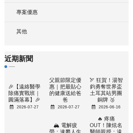
專案優惠
其他
近期新聞
父親節限定優
🏹 狂賀！湯智
🎉【遠絡醫學
惠｜把最貼心
鈞勇奪世界盃
除痛實戰班｜
的健康送給爸
土耳其站男團
圓滿落幕】🎉
爸
銅牌 🥉
2026-07-27
2026-07-27
2026-06-16
🔥 疼痛
🏔️ 電解疲
OUT！陳炫名
勞：速攀人生
醫師親授：遠