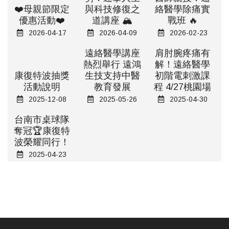
❤️母親節限定
與科技修復之
絡醫學除痛實
優惠活動❤️
道講座 🏔️
戰班 🔥
2026-04-17
2026-04-09
2026-02-23
遠絡醫學講座
肩肘腕疼痛有
熱烈舉行 遠鴻
解！遠絡醫學
康復特波抽獎
生技支持中醫
初階電刺激課
活動說明
教育發展
程 4/27桃園場
2025-12-08
2025-05-26
2025-04-30
台南市桌球隊
奪冠🏆康復特
波榮耀同行！
2025-04-23