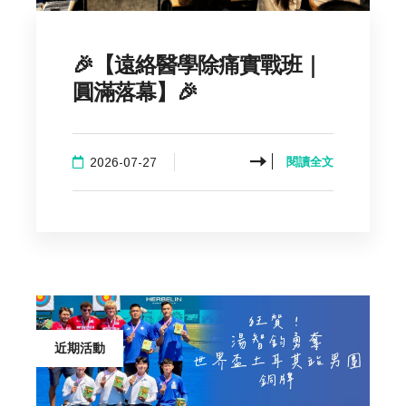
🎉【遠絡醫學除痛實戰班｜
圓滿落幕】🎉
2026-07-27
閱讀全文
近期活動