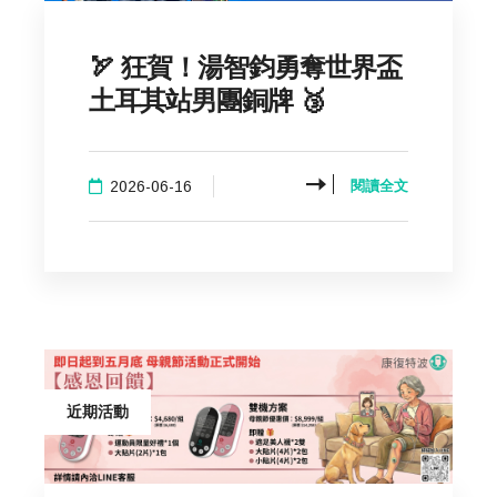
🏹 狂賀！湯智鈞勇奪世界盃
土耳其站男團銅牌 🥉
2026-06-16
閱讀全文
近期活動