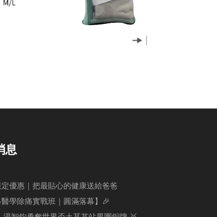
消息
限定優惠｜把最貼心的健康送給爸爸
絡醫學除痛實戰班｜圓滿落幕】🎉
賀！湯智鈞勇奪世界盃土耳其站男團銅牌 🥉