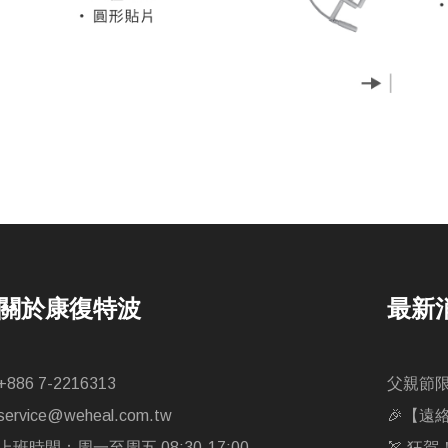
關於康復特波
最新
+886 7-2216313
父親節
service@weheal.com.tw
🎉【遠
上班時間：周一至周五 08:30-17:00
🏹 狂