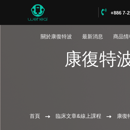
+886 7-2
關於康復特波
最新消息
商品情
康復特
首頁
臨床文章&線上課程
康復