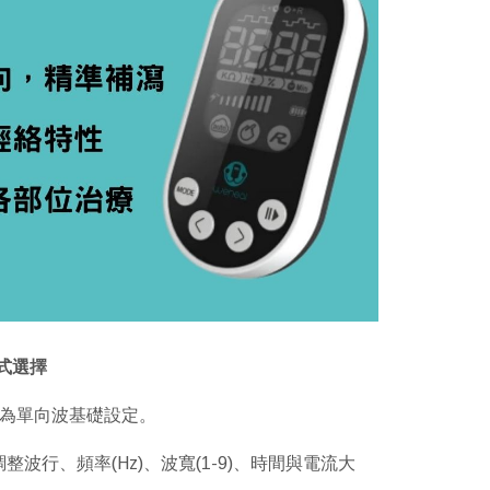
式選擇
，為單向波基礎設定。
行、頻率(Hz)、波寬(1-9)、時間與電流大