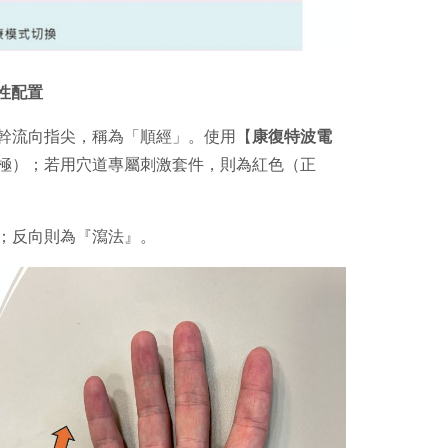
性配置
幹流向指尖，稱為「順經」。使用【
康復特波電
極）；若用穴道專屬刺激套件，則為紅色（正
；反向則為『瀉法』。