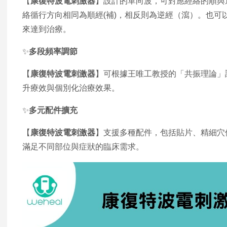
【
康復特波電刺激器
】設計的單向波，可對應經絡的順與
絡循行方向相同為順經(補)，相反則為逆經（瀉）。也
來達到治療。
✨
多段頻率調節
【
康復特波電刺激器
】可根據王唯工教授的「共振理論」
升療效與個別化治療效果。
✨
多元配件擴充
【
康復特波電刺激器
】支援多種配件，包括貼片、精細穴
滿足不同部位與症狀的臨床需求。