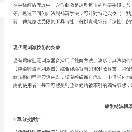
在中醫經絡理論中，穴位刺激是調理氣血的重要手段，常
等。透過不同的針法與補瀉手法，可針對特定穴位（「點
而，傳統療法受限於工具特性，難以實現經絡「線性」的
現代電刺激技術的突破
現有居家型電刺激器多採用「雙向方波」波形，無法契合
【康復特波電刺激器】結合經絡智慧與電刺激科技，開發
新技術能串聯穴道兩點，模擬經絡氣血流動，不僅強化局
銳的使用者，甚至可感受到整條經絡被牽引的獨特氣感，
康復特波機
✨
單向波設計