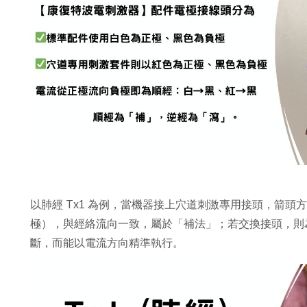
以肺經 Tx1 為例，當機器接上穴道刺激專用接頭，箭
極），與經絡流向一致，屬於「補法」；若交換接頭，則
斷，而能以電流方向精準執行。