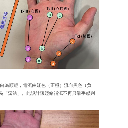
頭方向為順經，電流由紅色（正極）流向黑色（負
為「瀉法」。此設計讓經絡補瀉不再只靠手感判