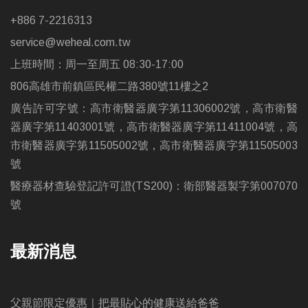
+886 7-2216313
service@weheal.com.tw
上班時間：周一至周五 08:30-17:00
806高雄市前鎮區民權二路380號11樓之2
廣告許可字號：高市衛醫器廣字第11306002號，高市衛醫
器廣字第11403001號，高市衛醫器廣字第11411004號，高
市衛醫器廣字第11505002號，高市衛醫器廣字第11505003
號
醫療器材查驗登記許可證(TS200)：衛部醫器製字第007070
號
最新消息
父親節限定優惠｜把最貼心的健康送給爸爸