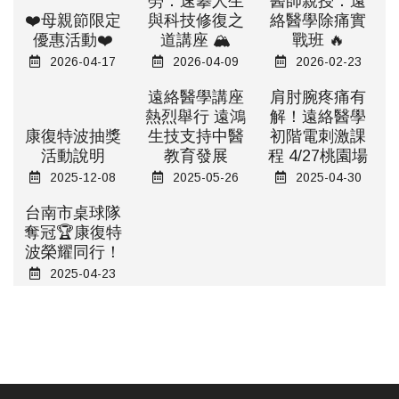
勞：速攀人生
醫師親授：遠
❤️母親節限定
與科技修復之
絡醫學除痛實
優惠活動❤️
道講座 🏔️
戰班 🔥
2026-04-17
2026-04-09
2026-02-23
遠絡醫學講座
肩肘腕疼痛有
熱烈舉行 遠鴻
解！遠絡醫學
康復特波抽獎
生技支持中醫
初階電刺激課
活動說明
教育發展
程 4/27桃園場
2025-12-08
2025-05-26
2025-04-30
台南市桌球隊
奪冠🏆康復特
波榮耀同行！
2025-04-23