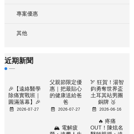
專案優惠
其他
近期新聞
父親節限定優
🏹 狂賀！湯智
🎉【遠絡醫學
惠｜把最貼心
鈞勇奪世界盃
除痛實戰班｜
的健康送給爸
土耳其站男團
圓滿落幕】🎉
爸
銅牌 🥉
2026-07-27
2026-07-27
2026-06-16
🔥 疼痛
🏔️ 電解疲
OUT！陳炫名