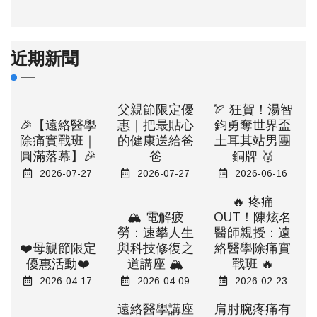
近期新聞
父親節限定優
🏹 狂賀！湯智
🎉【遠絡醫學
惠｜把最貼心
鈞勇奪世界盃
除痛實戰班｜
的健康送給爸
土耳其站男團
圓滿落幕】🎉
爸
銅牌 🥉
2026-07-27
2026-07-27
2026-06-16
🔥 疼痛
🏔️ 電解疲
OUT！陳炫名
勞：速攀人生
醫師親授：遠
❤️母親節限定
與科技修復之
絡醫學除痛實
優惠活動❤️
道講座 🏔️
戰班 🔥
2026-04-17
2026-04-09
2026-02-23
遠絡醫學講座
肩肘腕疼痛有