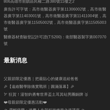
806高雄市前鎮區民權二路380號11樓之2
廣告許可字號：高市衛醫器廣字第11306002號，高市衛醫
器廣字第11403001號，高市衛醫器廣字第11411004號，高
市衛醫器廣字第11505002號，高市衛醫器廣字第11505003
號
醫療器材查驗登記許可證(TS200)：衛部醫器製字第007070
號
最新消息
父親節限定優惠｜把最貼心的健康送給爸爸
🎉【遠絡醫學除痛實戰班｜圓滿落幕】🎉
🏹 狂賀！湯智鈞勇奪世界盃土耳其站男團銅牌 🥉
❤️母親節限定優惠活動❤️