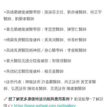
⭐高雄榮總復健醫學部：孫淑芬主任、劉亦修醫師、何正宇
醫師、劉榮泰醫師
⭐臺北榮總復健醫學部：李思慧醫師、陳聖仁醫師
⭐桃園長庚醫院復健科：黃美涓醫師、何長軒醫師
⭐高雄長庚醫院精神部／身心醫學科：李俊毅醫師
⭐臺大醫院北護分院復健部：郭懷璟醫師
⭐馬偕紀念醫院復健科：楊百嘉醫師
⭐診所代表：輝馥診所 許嘉麟醫師、尚正診所 黃芝葦醫
師、弘恩診所 陳炫名醫師、言恩診所 陳建鵬醫師
🔗
想了解更多康復特波功能與應用案例？
歡迎點擊~了解詳
情 👉
https://www.weheal.com.tw/#gallery