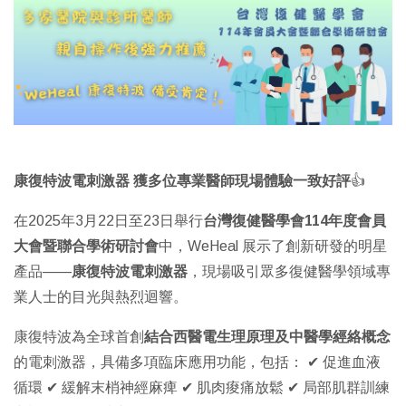
康復特波電刺激器 獲多位專業醫師現場體驗一致好評
👍
在2025年3月22日至23日舉行
台灣復健醫學會114年度會員
大會暨聯合學術研討會
中，WeHeal 展示了創新研發的明星
產品——
康復特波電刺激器
，現場吸引眾多復健醫學領域專
業人士的目光與熱烈迴響。
康復特波為全球首創
結合西醫電生理原理及中醫學經絡概念
的電刺激器，具備多項臨床應用功能，包括：
✔ 促進血液
循環
✔ 緩解末梢神經麻痺
✔ 肌肉痠痛放鬆
✔ 局部肌群訓練