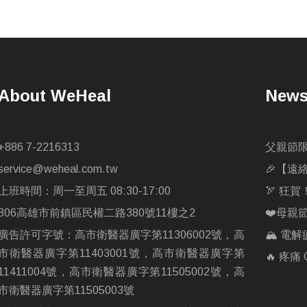
About WeHeal
New
+886 7-2216313
父親節
service@weheal.com.tw
🎉【遠
上班時間：周一至周五 08:30-17:00
🏹 狂
806高雄市前鎮區民權二路380號11樓之2
❤️母親
廣告許可字號：高市衛醫器廣字第11306002號，高
🏔️ 
市衛醫器廣字第11403001號，高市衛醫器廣字第
🔥 疼
11411004號，高市衛醫器廣字第11505002號，高
市衛醫器廣字第11505003號