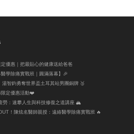
s
限定優惠｜把最貼心的健康送給爸爸
絡醫學除痛實戰班｜圓滿落幕】🎉
賀！湯智鈞勇奪世界盃土耳其站男團銅牌 🥉
節限定優惠活動❤️
電解疲勞：速攀人生與科技修復之道講座 🏔️
痛 OUT！陳炫名醫師親授：遠絡醫學除痛實戰班 🔥