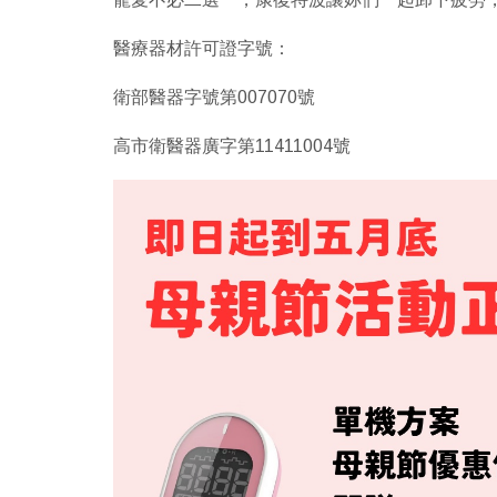
醫療器材許可證字號：
衛部醫器字號第007070號
高市衛醫器廣字第11411004號