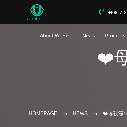
+886 7-2
About WeHeal
News
Products
❤️
HOMEPAGE
NEWS
❤️母親節