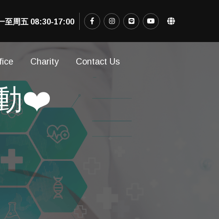
五 08:30-17:00
fice
Charity
Contact Us
動❤️