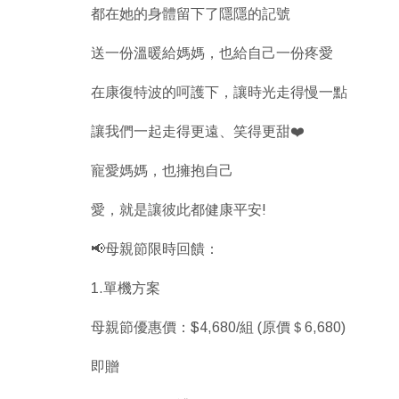
都在她的身體留下了隱隱的記號
送一份溫暖給媽媽，也給自己一份疼愛
在康復特波的呵護下，讓時光走得慢一點
讓我們一起走得更遠、笑得更甜❤️
寵愛媽媽，也擁抱自己
愛，就是讓彼此都健康平安!
📢母親節限時回饋：
1.單機方案
母親節優惠價：$4,680/組 (原價＄6,680)
即贈