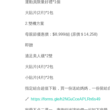
運動員限量好禮*1個
大貼片(2片)*1包
2.雙機方案
母親節優惠價：$8,999/組 (原價＄14,258)
即贈
適足美人襪*2雙
大貼片(4片)*2包
小貼片(4片)*2包
指定組合超值下殺，買一份送給媽媽，一份留給
🔗
https://forms.gle/h2NGuCceAPLRn6s49
寵愛不必二選一，康復特波讓妳們一起卸下疲勞，