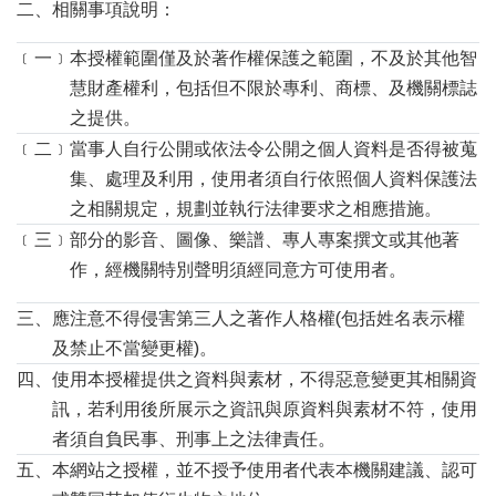
二、
相關事項說明：
﹝一﹞
本授權範圍僅及於著作權保護之範圍，不及於其他智
慧財產權利，包括但不限於專利、商標、及機關標誌
之提供。
﹝二﹞
當事人自行公開或依法令公開之個人資料是否得被蒐
集、處理及利用，使用者須自行依照個人資料保護法
之相關規定，規劃並執行法律要求之相應措施。
﹝三﹞
部分的影音、圖像、樂譜、專人專案撰文或其他著
作，經機關特別聲明須經同意方可使用者。
三、
應注意不得侵害第三人之著作人格權(包括姓名表示權
及禁止不當變更權)。
四、
使用本授權提供之資料與素材，不得惡意變更其相關資
訊，若利用後所展示之資訊與原資料與素材不符，使用
者須自負民事、刑事上之法律責任。
五、
本網站之授權，並不授予使用者代表本機關建議、認可