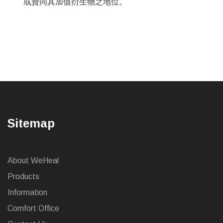
或贊同其加值衍生物之地位。
Sitemap
About WeHeal
Products
Information
Comfort Office