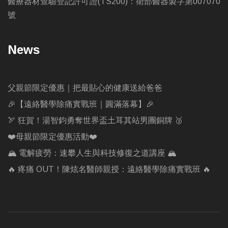
醫療器材查驗登記許可證(TS200)：衛部醫器製字第007070
號
News
父親節限定優惠｜把最貼心的健康送給爸爸
🎉【遠絡醫學除痛實戰班｜圓滿落幕】🎉
🏹 狂賀！湯智鈞勇奪世界盃土耳其站男團銅牌 🥉
❤️母親節限定優惠活動❤️
🏔️ 電解疲勞：速攀人生與科技修復之道講座 🏔️
🔥 疼痛 OUT！陳炫名醫師親授：遠絡醫學除痛實戰班 🔥