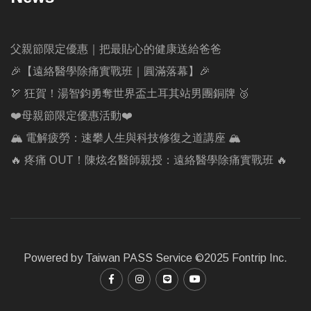
父親節限定優惠｜把最貼心的健康送給爸爸
🎉【遠絡醫學除痛實戰班｜圓滿落幕】🎉
🏹 狂賀！湯智鈞勇奪世界盃土耳其站男團銅牌 🥉
❤️母親節限定優惠活動❤️
🏔️ 電解疲勞：速攀人生與科技修復之道講座 🏔️
🔥 疼痛 OUT！陳炫名醫師親授：遠絡醫學除痛實戰班 🔥
Powered by Taiwan PASS Service ©2025 Fontrip Inc.